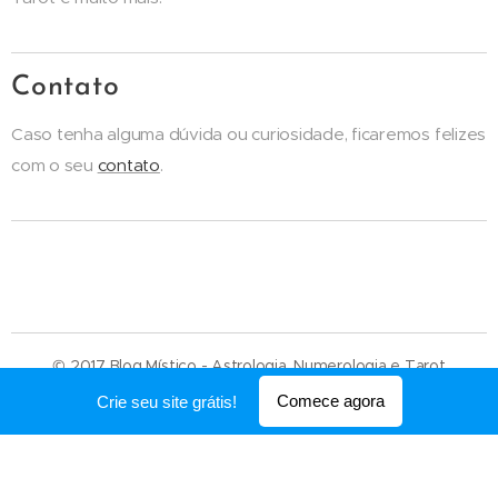
Contato
Caso tenha alguma dúvida ou curiosidade, ficaremos felizes
com o seu
contato
.
© 2017 Blog Místico - Astrologia, Numerologia e Tarot
Desenvolvido por
Webnode
Comece agora
Crie seu site grátis!